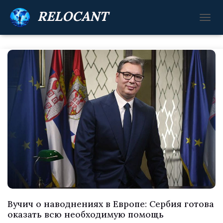
RELOCANT
П
Е
Р
Е
К
Л
Ю
Ч
И
Т
Ь
Н
А
В
И
Г
А
Ц
И
Вучич о наводнениях в Европе: Сербия готова
Ю
оказать всю необходимую помощь