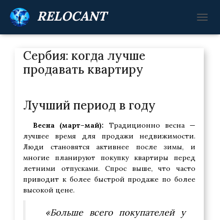
RELOCANT
П
Е
Р
Сербия: когда лучше
Е
К
продавать квартиру
Л
Ю
Ч
И
Лучший период в году
Т
Ь
Весна (март–май):
Традиционно весна —
Н
лучшее время для продажи недвижимости.
А
Люди становятся активнее после зимы, и
В
И
многие планируют покупку квартиры перед
Г
летними отпусками. Спрос выше, что часто
А
приводит к более быстрой продаже по более
Ц
высокой цене.
И
Ю
«Больше всего покупателей у