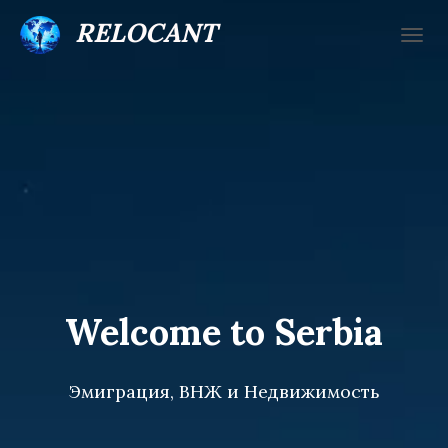
RELOCANT
П
Е
Р
Е
К
Л
Ю
Ч
И
Т
Ь
Н
А
В
Welcome to Serbia
И
Г
А
Ц
Эмиграция, ВНЖ и Недвижимость
И
Ю