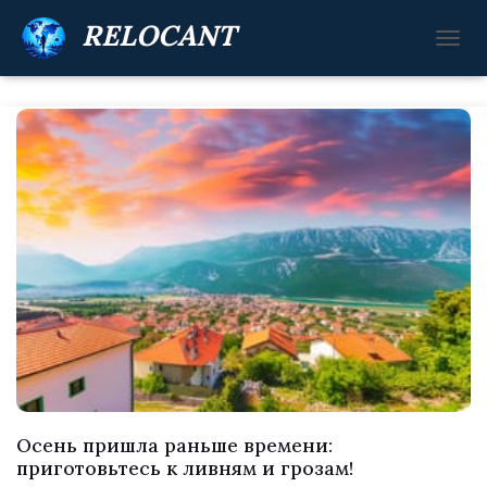
RELOCANT
П
Е
Р
Е
К
Л
Ю
Ч
И
Т
Ь
Н
А
В
И
Г
А
Ц
И
Осень пришла раньше времени:
Ю
приготовьтесь к ливням и грозам!