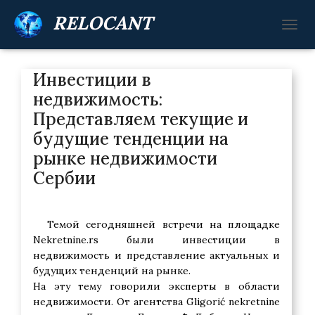
RELOCANT
П
Е
Р
Инвестиции в
Е
К
недвижимость:
Л
Представляем текущие и
Ю
Ч
будущие тенденции на
И
рынке недвижимости
Т
Ь
Сербии
Н
А
В
И
Темой сегодняшней встречи на площадке
Г
Nekretnine.rs были инвестиции в
А
недвижимость и представление актуальных и
Ц
будущих тенденций на рынке.
И
На эту тему говорили эксперты в области
Ю
недвижимости. От агентства Gligorić nekretnine