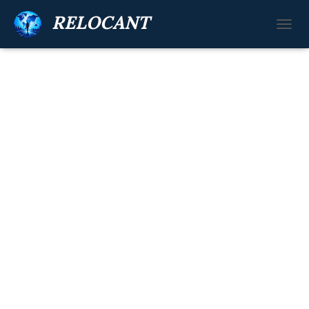
RELOCANT
П
Е
Р
Е
К
Л
Ю
Ч
И
Т
Ь
Н
А
В
И
Г
А
Ц
И
Ю